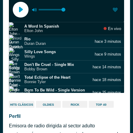
A Word In Spanish
En vivo
Elton John
Rio
hace 3 minutos
Duran Duran
Silly Love Songs
hace 9 minutos
Wings
Don't Be Cruel - Single Mix
hace 14 minutos
Bobby Brown
Total Eclipse of the Heart
hace 18 minutos
Bonnie Tyler
Born To Be Wild - Single Version
hace 25 minutos
Steppenwolf
All Star
hace 25 minutos
HITS CLÁSICOS
OLDIES
ROCK
TOP 40
Smash Mouth
...Baby One More Time - Remastered
Perfil
hace 25 minutos
Britney Spears
Emisora de radio dirigida al sector adulto
Smells Like Teen Spirit
hace 26 minutos
Nirvana