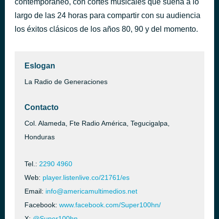
contemporáneo, con cortes musicales que suena a lo
Blitzkrieg Bop
largo de las 24 horas para compartir con su audiencia
hace 26 minutos
Ramones
los éxitos clásicos de los años 80, 90 y del momento.
Eslogan
La Radio de Generaciones
Contacto
Col. Alameda, Fte Radio América, Tegucigalpa,
Honduras
Tel.:
2290 4960
Web:
player.listenlive.co/21761/es
Email:
info@americamultimedios.net
Facebook:
www.facebook.com/Super100hn/
X:
@Super100hn