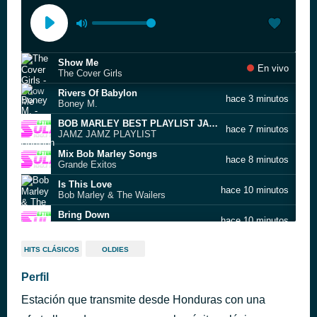
Show Me
En vivo
The Cover Girls
Rivers Of Babylon
hace 3 minutos
Boney M.
BOB MARLEY BEST PLAYLIST JAMZ
hace 7 minutos
JAMZ JAMZ PLAYLIST
Mix Bob Marley Songs
hace 8 minutos
Grande Exitos
Is This Love
hace 10 minutos
Bob Marley & The Wailers
Bring Down
hace 10 minutos
DJ KIMERA
The Bomb! (These Sounds Fall Into My Mind) - Radio Edit
hace 13 minutos
HITS CLÁSICOS
OLDIES
Kenny Dope
(Don't Fear) The Reaper - Single Version
Perfil
hace 16 minutos
Blue Oyster Cult
Estación que transmite desde Honduras con una
Solo Tu Puedes Salvarlo
hace 20 minutos
John Andrew Barrow