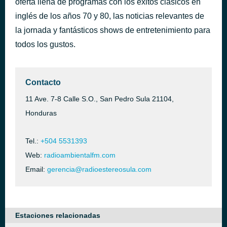
oferta llena de programas con los éxitos clásicos en
In The Bottle
inglés de los años 70 y 80, las noticias relevantes de
hace 22 minutos
Furacão 2000
la jornada y fantásticos shows de entretenimiento para
todos los gustos.
Contacto
11 Ave. 7-8 Calle S.O., San Pedro Sula 21104,
Honduras
Tel.:
+504 5531393
Web:
radioambientalfm.com
Email:
gerencia@radioestereosula.com
Estaciones relacionadas