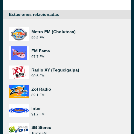
Estaciones relacionadas
Metro FM (Choluteca)
99.5 FM
FM Fama
97.7 FM
Radio XY (Tegucigalpa)
90.5 FM
Zol Radio
89.1 FM
Inter
91.7 FM
SB Stereo
102.9 FM