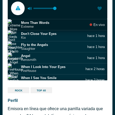
More Than Words
En vivo
Extreme
Don't Close Your Eyes
hace 1 hora
Kix
Fly to the Angels
hace 1 hora
Slaughter
Angel
hace 1 hora
Aerosmith
When I Look Into Your Eyes
hace 2 horas
FireHouse
When I See You Smile
hace 2 horas
Bad English
Headed for a Heartbreak
hace 2 horas
ROCK
TOP 40
Winger
Bringin' On The Heartbreak
Perfil
hace 2 horas
Def Leppard
Emisora en línea que ofrece una parrilla variada que
In a Darkened Room
hace 2 horas
Skid Row