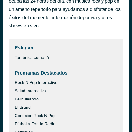
ocupa las 24 horas del día, con música rock y pop en
Heaven
un ameno repertorio para ayudarnos a disfrutar de los
hace 2 horas
Warrant
éxitos del momento, información deportiva y otros
shows en vivo.
Eslogan
Tan única como tú
Programas Destacados
Rock N Pop Interactivo
Salud Interactiva
Peliculeando
El Brunch
Conexión Rock N Pop
Fútbol a Fondo Radio