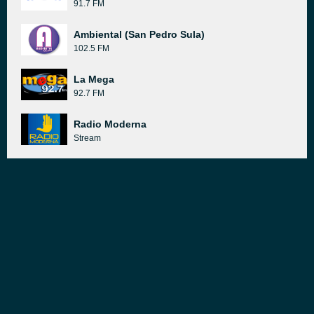
91.7 FM
Ambiental (San Pedro Sula)
102.5 FM
La Mega
92.7 FM
Radio Moderna
Stream