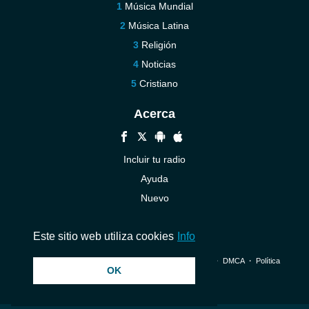
Música Mundial
Música Latina
Religión
Noticias
Cristiano
Acerca
Incluir tu radio
Ayuda
Nuevo
Contáctenos
Este sitio web utiliza cookies
Info
© 2026 InstantAudio. Reservados todos los derechos. ・
DMCA
・
Política
OK
de privacidad