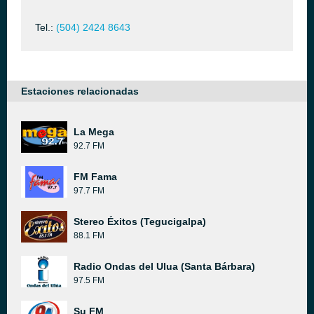
Tel.:
(504) 2424 8643
Estaciones relacionadas
La Mega
92.7 FM
FM Fama
97.7 FM
Stereo Éxitos (Tegucigalpa)
88.1 FM
Radio Ondas del Ulua (Santa Bárbara)
97.5 FM
Su FM