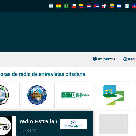
FAVORITOS
ESC
oras de radio de entrevistas cristiana
Radio Estrella de Oro (San Pedro Sula)
¿NO
FUNCIONA?
97.3 FM