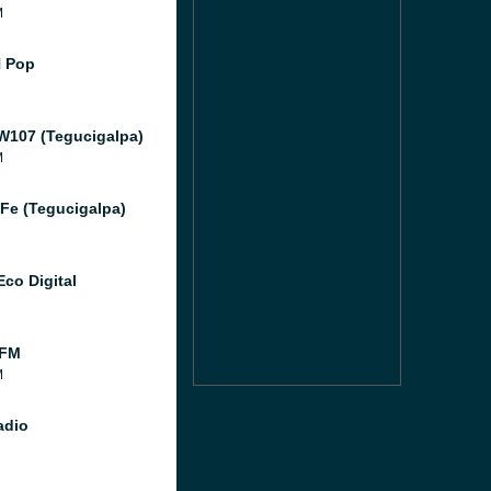
M
 Pop
W107 (Tegucigalpa)
M
 Fe (Tegucigalpa)
Eco Digital
 FM
M
adio