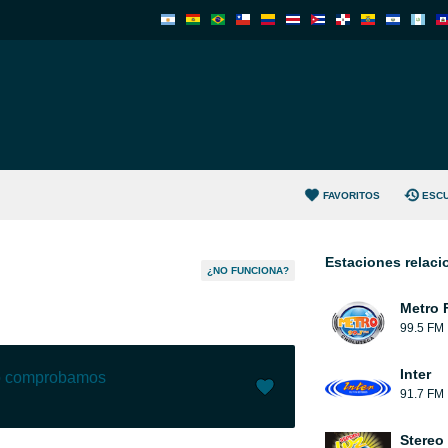
FAVORITOS
ESC
Estaciones relac
¿NO FUNCIONA?
Metro 
99.5 FM
Inter
lo comprobamos
91.7 FM
Me gusta (
8
)
(
0
)
Stereo