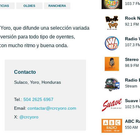
103.7 F
ICIAS
OLDIES
RANCHERA
Rock N
92.1 FM
 Yoro, que difunde una selección variada
iversión para todo tipo de oyentes,
Radio 
con mucho ritmo y buena onda.
107.3 F
Stereo
98.9 FM
Contacto
Radio 
Sulaco, Yoro, Honduras
Stream
Tel.:
504 2625 6967
Suave
102.5 F
Email:
contactar@rcrcyoro.com
X:
@crcyoro
ABC R
550 AM