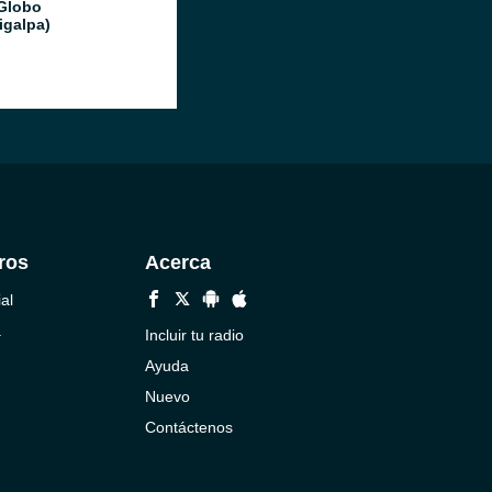
Globo
igalpa)
ros
Acerca
al
a
Incluir tu radio
Ayuda
Nuevo
Contáctenos