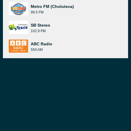
Metro FM (Choluteca)
99.5 FM
SB Stereo
102.9 FM
ABC Radio
550 AM