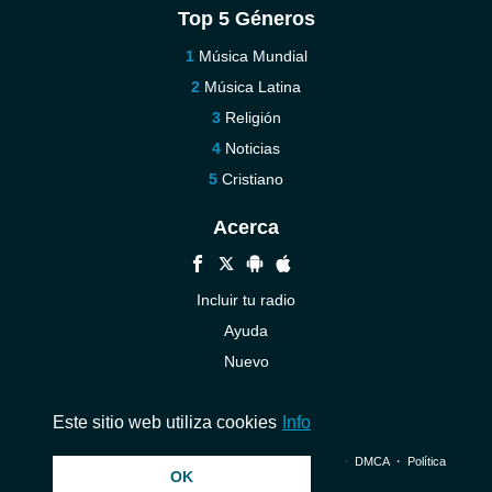
Top 5 Géneros
Música Mundial
Música Latina
Religión
Noticias
Cristiano
Acerca
Incluir tu radio
Ayuda
Nuevo
Contáctenos
Este sitio web utiliza cookies
Info
© 2026 InstantAudio. Reservados todos los derechos. ・
DMCA
・
Política
OK
de privacidad