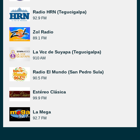
Radio HRN (Tegucigalpa)
92.9 FM
Zol Radio
89.1 FM
La Voz de Suyapa (Tegucigalpa)
910 AM
Radio El Mundo (San Pedro Sula)
90.5 FM
Estéreo Clásica
99.9 FM
La Mega
92.7 FM