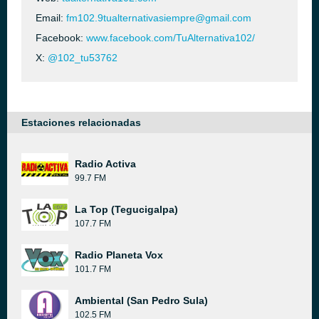
Email:
fm102.9tualternativasiempre@gmail.com
Facebook:
www.facebook.com/TuAlternativa102/
X:
@102_tu53762
Estaciones relacionadas
Radio Activa
99.7 FM
La Top (Tegucigalpa)
107.7 FM
Radio Planeta Vox
101.7 FM
Ambiental (San Pedro Sula)
102.5 FM