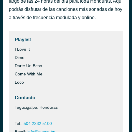
largo de las 24 horas del día para toda Honduras. Aquí
podrás disfrutar de las canciones más sonadas de hoy
Rauw Alejandro
hace 41 minutos
a través de frecuencia modulada y online.
Playlist
I Love It
Dime
Darte Un Beso
Come With Me
Loco
Contacto
Tegucigalpa, Honduras
Tel.:
504 2232 5100
Email:
info@suave.hn