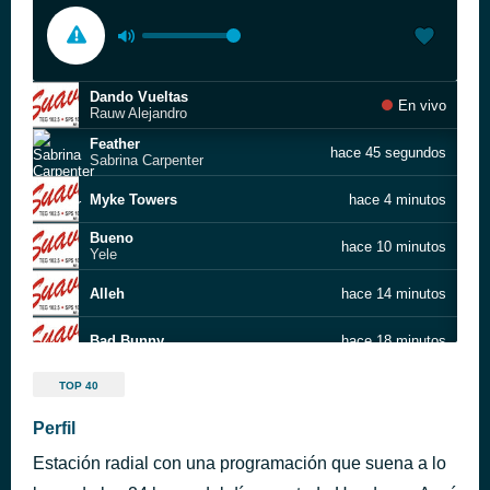
Dando Vueltas
En vivo
Rauw Alejandro
Feather
hace 45 segundos
Sabrina Carpenter
Myke Towers
hace 4 minutos
Bueno
hace 10 minutos
Yele
Alleh
hace 14 minutos
Bad Bunny
hace 18 minutos
Armin van Buuren
hace 27 minutos
TOP 40
Perfil
De La Guetto
hace 31 minutos
Estación radial con una programación que suena a lo
J Balvin
hace 34 minutos