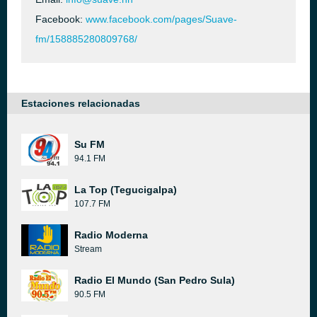
Facebook:
www.facebook.com/pages/Suave-
fm/158885280809768/
Estaciones relacionadas
Su FM
94.1 FM
La Top (Tegucigalpa)
107.7 FM
Radio Moderna
Stream
Radio El Mundo (San Pedro Sula)
90.5 FM