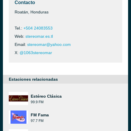
Contacto
Roatán, Honduras
Tel.:
+504 24083553
Web:
stereomar.es.tl
Email:
stereomar@yahoo.com
X:
@1063stereomar
Estaciones relacionadas
Estéreo Clásica
99.9 FM
FM Fama
97.7 FM