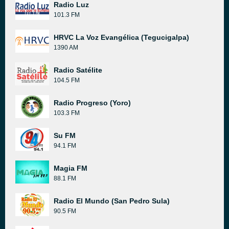
Radio Luz
101.3 FM
HRVC La Voz Evangélica (Tegucigalpa)
1390 AM
Radio Satélite
104.5 FM
Radio Progreso (Yoro)
103.3 FM
Su FM
94.1 FM
Magia FM
88.1 FM
Radio El Mundo (San Pedro Sula)
90.5 FM