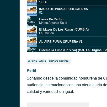
SPOT
INICIO DE PAUSA PUBLICITARIA
01
Casas De Cartón
Marco Antonio Solís
El Mayor De Los Ranas (CUMBIA)
La Dzicion
AL AIRE FURIA GRUPERA #1
Leo Dan
Corazón De Pobre
MÚSICA LATINA
MÚSICA MUNDIAL
Mandingo
Perfil
Una Pagina Mas
Samuray
Sonando desde la comunidad hondureña de Camp
Heridas de amor
Pancho Barraza
audiencia internacional con una oferta diaria 
calidad y variedad sin igual.
VARIEDADES MARTINEZ SPOT
ucigalpa)