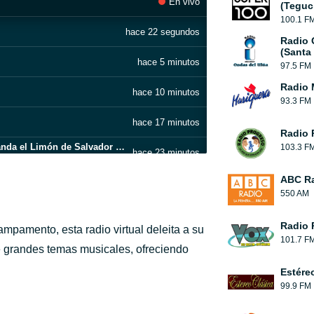
En vivo
(Teguc
100.1 F
hace 22 segundos
Radio 
(Santa
hace 5 minutos
97.5 FM
Radio 
hace 10 minutos
93.3 FM
hace 17 minutos
Radio 
Pídeme la Luna (En Vivo) (feat. La Original Banda el Limón de Salvador Lizárraga)
103.3 F
hace 23 minutos
ABC R
hace 27 minutos
550 AM
hace 32 minutos
Radio 
amento, esta radio virtual deleita a su
101.7 F
hace 36 minutos
de grandes temas musicales, ofreciendo
Estére
hace 45 minutos
99.9 FM