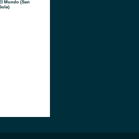
El Mundo (San
Sula)