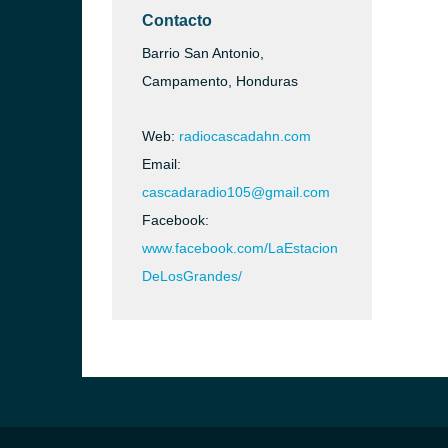
Contacto
Barrio San Antonio,
a)
Campamento, Honduras
Web:
radiocascadahn.com
Email:
a)
cascadaradio105@gmail.com
Facebook:
ula)
www.facebook.com/LaEstacion
DeLosGrandes/
dro Sula)
Bárbara)