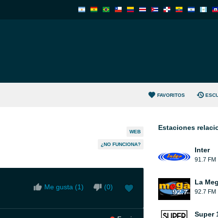
FAVORITOS
ESC
Estaciones relac
WEB
¿NO FUNCIONA?
Inter
91.7 FM
La Me
Me gusta (
1
)
(
0
)
92.7 FM
Super 