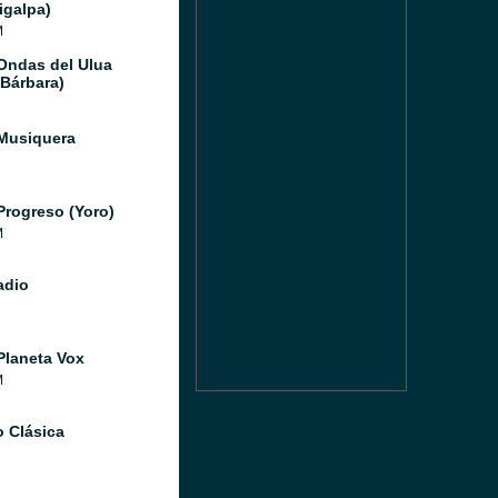
igalpa)
M
Ondas del Ulua
 Bárbara)
Musiquera
Progreso (Yoro)
M
adio
Planeta Vox
M
o Clásica