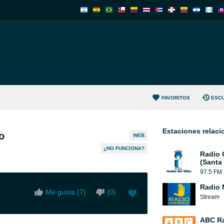
FAVORITOS
ESC
Estaciones relac
o
WEB
¿NO FUNCIONA?
Radio 
(Santa
97.5 FM
Radio 
Me gusta (
7
)
(
0
)
Stream
ABC R