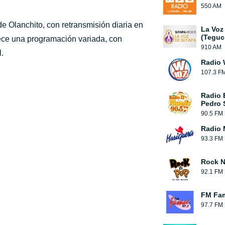
550 AM
e Olanchito, con retransmisión diaria en
La Voz
(Teguc
rece una programación variada, con
910 AM
.
Radio 
107.3 F
Radio 
Pedro 
90.5 FM
Radio 
93.3 FM
Rock N
92.1 FM
FM Fa
97.7 FM