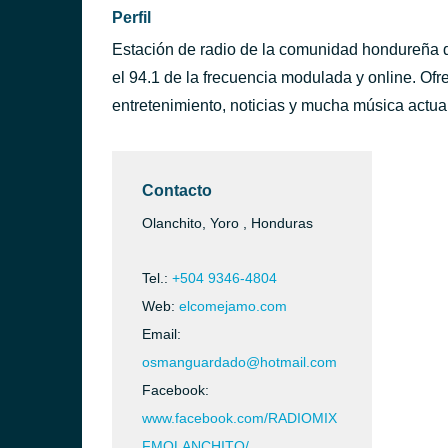
Perfil
Estación de radio de la comunidad hondureña d
el 94.1 de la frecuencia modulada y online. Of
entretenimiento, noticias y mucha música actual
Contacto
Olanchito, Yoro , Honduras
Tel.:
+504 9346-4804
Web:
elcomejamo.com
Email:
osmanguardado@hotmail.com
Facebook:
www.facebook.com/RADIOMIX
ucigalpa)
FMOLANCHITO/