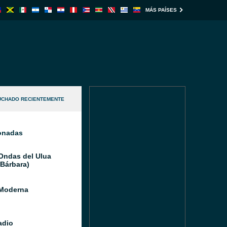
MÁS PAÍSES
UCHADO RECIENTEMENTE
ionadas
Ondas del Ulua
 Bárbara)
Moderna
adio