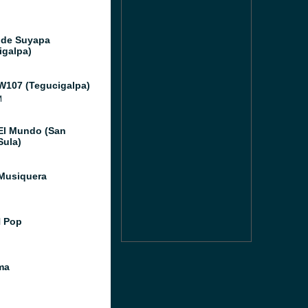
 de Suyapa
igalpa)
W107 (Tegucigalpa)
M
El Mundo (San
Sula)
Musiquera
 Pop
ma