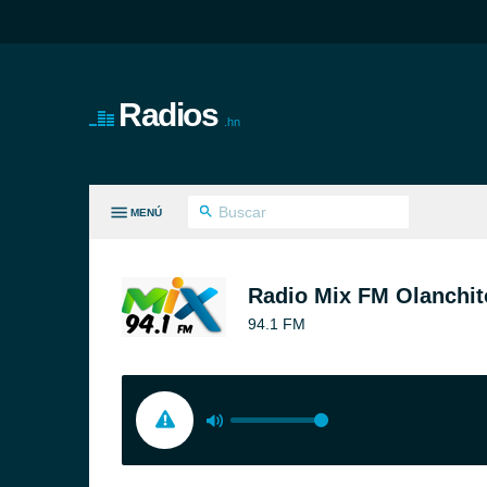
Radios
.hn
MENÚ
S GÉNEROS
Radio Mix FM Olanchit
94.1 FM