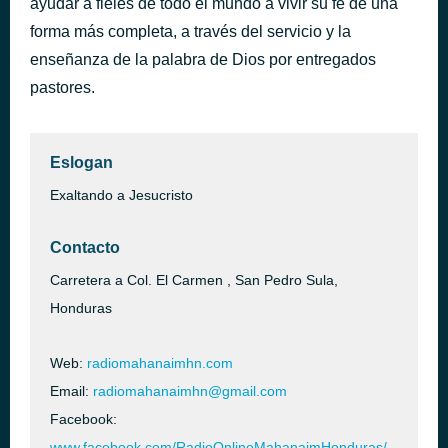
ayudar a fieles de todo el mundo a vivir su fe de una
Abel Zavala - Guárdame En Tu Presencia (En Vivo)
forma más completa, a través del servicio y la
hace 1 hora
Se Oye Una Nueva Canción
enseñanza de la palabra de Dios por entregados
pastores.
Eslogan
Exaltando a Jesucristo
Contacto
Carretera a Col. El Carmen , San Pedro Sula,
Honduras
Web:
radiomahanaimhn.com
Email:
radiomahanaimhn@gmail.com
Facebook:
www.facebook.com/RadioOnlineMahanaimHonduras/