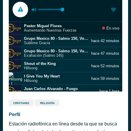
Pastor Miguel Flores
En vivo
Aumentando Nuestras Fuerzas
Grupo Mexico 80 - Salmo 150, Vol. 1
hace 42 minutos
Sublime Gracia
Grupo Mexico 80 - Salmo 150, Vol. 1
hace 47 minutos
Exaltación (Salmo 145)
Shout of the King
hace 52 minutos
Hillsong
I Give You My Heart
hace 59 minutos
Hillsong
Juan Carlos Alvarado - Fuego
hace 1 hora
Cristo No Esta Muerto, La Tengo, Hay Un Gozo Que No Puedo Parar, Danza Hija De Sion
Juan Carlos Alvarado - Glorificate - Juan Carlos Alvarado - Glorificate
hace 1 hora
CRISTIANO
RELIGIÓN
El Día Del Señor, Bueno Es, Bendecid Al Señor
Erick Linares, Ministerio Ala - La Colección De Oro
Perfil
hace 1 hora
Oh Moradora De Sion
Estación radiofónica en línea desde la que se busca
El Rey Ha Vencido - Live
hace 1 hora
Oasis Ministry