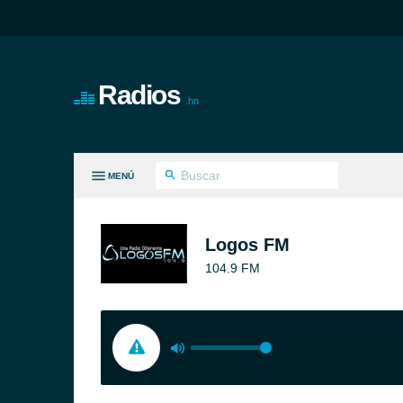
Radios
.hn
MENÚ
S GÉNEROS
Logos FM
104.9 FM