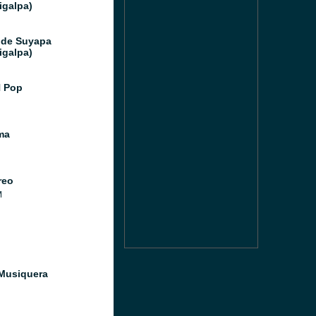
igalpa)
 de Suyapa
igalpa)
 Pop
ma
reo
M
Musiquera