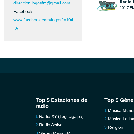
Radio 
direccion.logosfm@gmail.com
101.7 F
Facebook:
www.facebook.com/logosfm104
.9/
Top 5 Estaciones de
Top 5 Géne
radio
Música Mundi
Radio XY (Tegucigalpa)
Música Latin
Radio Activa
Religión
Stereo Mass FM