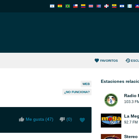
FAVORITOS
ESC
Estaciones relac
WEB
¿NO FUNCIONA?
Radio 
103.3 F
La Me
Me gusta (
47
)
(
0
)
92.7 FM
Stereo