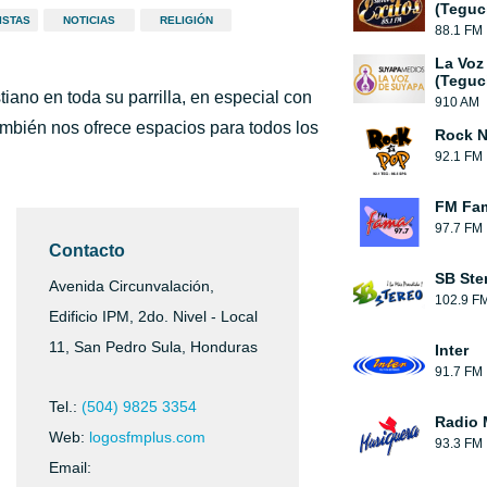
(Teguc
ISTAS
NOTICIAS
RELIGIÓN
88.1 FM
La Voz
(Teguc
stiano en toda su parrilla, en especial con
910 AM
ambién nos ofrece espacios para todos los
Rock N
92.1 FM
FM Fa
97.7 FM
Contacto
SB Ste
Avenida Circunvalación,
102.9 F
Edificio IPM, 2do. Nivel - Local
11, San Pedro Sula, Honduras
Inter
91.7 FM
Tel.:
(504) 9825 3354
Radio 
Web:
logosfmplus.com
93.3 FM
Email: