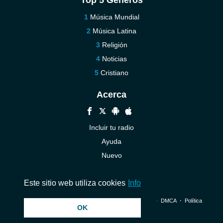
Top 5 Géneros
Música Mundial
Música Latina
Religión
Noticias
Cristiano
Acerca
Incluir tu radio
Ayuda
Nuevo
Contáctenos
Este sitio web utiliza cookies
Info
© 2026 InstantAudio. Reservados todos los derechos. ・
DMCA
・
Política
OK
de privacidad