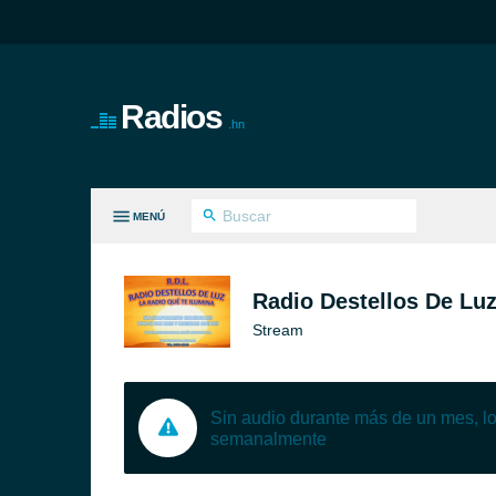
Radios
.hn
MENÚ
S GÉNEROS
Radio Destellos De Lu
Stream
Sin audio durante más de un mes, 
semanalmente