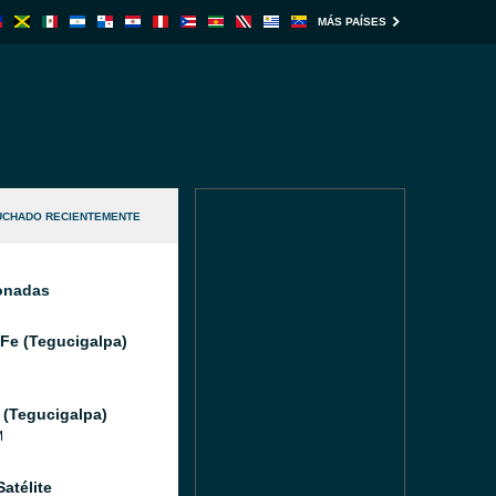
MÁS PAÍSES
UCHADO RECIENTEMENTE
ionadas
 Fe (Tegucigalpa)
 (Tegucigalpa)
M
atélite