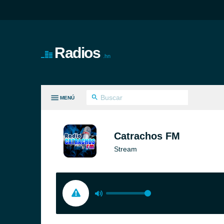
Radios
.hn
MENÚ
S GÉNEROS
Catrachos FM
Stream