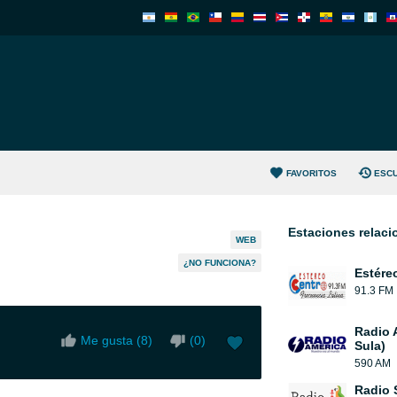
FAVORITOS
ESC
Estaciones relac
WEB
¿NO FUNCIONA?
Estére
91.3 FM
Radio 
Me gusta (
8
)
(
0
)
Sula)
590 AM
Radio S