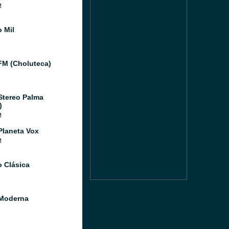
M
o Mil
FM (Choluteca)
Stereo Palma
)
M
Planeta Vox
M
o Clásica
Moderna