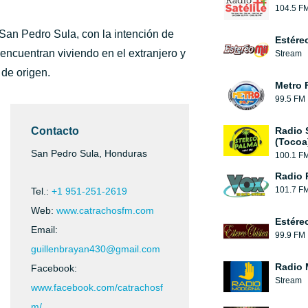
104.5 F
San Pedro Sula, con la intención de
Estére
encuentran viviendo en el extranjero y
Stream
de origen.
Metro 
99.5 FM
Contacto
Radio 
(Tocoa
San Pedro Sula, Honduras
100.1 F
Radio 
101.7 F
Tel.:
+1 951-251-2619
Web:
www.catrachosfm.com
Estére
Email:
99.9 FM
guillenbrayan430@gmail.com
Radio 
Facebook:
Stream
www.facebook.com/catrachosf
m/