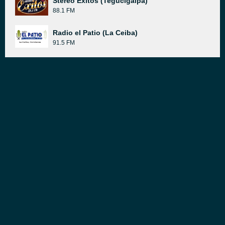
Stereo Éxitos (Tegucigalpa)
88.1 FM
Radio el Patio (La Ceiba)
91.5 FM