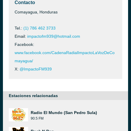
Contacto
Comayagua, Honduras
Tel.:
(1) 786 462 3733
Email:
impactofm939@hotmail.com
Facebook:
www.facebook.com/CadenaRadialImpactoLaVozDeCo
mayagua/
X:
@ImpactoFM939
Estaciones relacionadas
Radio El Mundo (San Pedro Sula)
90.5 FM