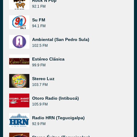
Rock N Pop
92.1 FM
Su FM
94.1 FM
Ambiental (San Pedro Sula)
102.5 FM
Estéreo Clásica
99.9 FM
Stereo Luz
103.7 FM
Otoro Radio (Intibucá)
105.9 FM
Radio HRN (Tegucigalpa)
92.9 FM