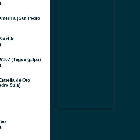
M
América (San Pedro
atélite
M
W107 (Tegucigalpa)
M
Estrella de Oro
edro Sula)
reo
M