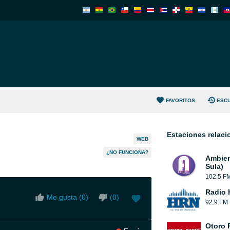
FAVORITOS
ESC
Estaciones relac
WEB
¿NO FUNCIONA?
Ambien
Sula)
102.5 F
Radio 
Me gusta (
0
)
(
0
)
92.9 FM
Otoro 