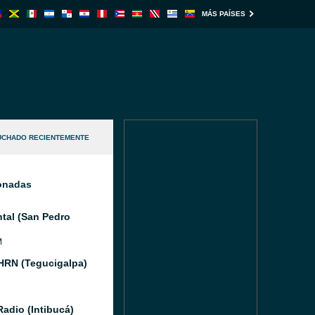
MÁS PAÍSES
UCHADO RECIENTEMENTE
ionadas
tal (San Pedro
M
HRN (Tegucigalpa)
Radio (Intibucá)