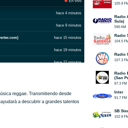
En vivo
105.9 F
hace 4 minutos
Radio 
Sula)
hace 9 minutos
590 AM
Radio S
verter.com)
hace 15 minutos
104.5 F
hace 19 minutos
Radio 
107.3 F
hace 22 minutos
Radio 
hace 27 minutos
(San P
97.3 FM
hace 32 minutos
Inter
 música reggae. Transmitiendo desde
91.7 FM
Honduras es Empresa_ Nuestra Empresa(M4A_128K) (online-audio-converter.com)
hace 36 minutos
 ayudará a descubrir a grandes talentos
SB Ste
hace 40 minutos
102.9 F