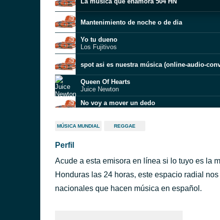
La música que enamora 504 HN
Mantenimiento de noche o de dia
Yo tu dueno
Los Fujitivos
spot asi es nuestra música (online-audio-con
Queen Of Hearts
Juice Newton
No voy a mover un dedo
Guillermo Dávila
Perdóname
MÚSICA MUNDIAL
REGGAE
Camilo Sesto
Perfil
Ben
The Jackson 5
Acude a esta emisora en línea si lo tuyo es la
Honduras las 24 horas, este espacio radial nos
Un velero llamado Libertad
nacionales que hacen música en español.
José Luis Perales
ucigalpa)