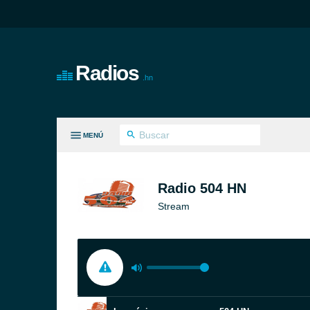
Radios
.hn
MENÚ
S GÉNEROS
Radio 504 HN
Stream