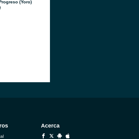
Progreso (Yoro)
M
ros
Acerca
al