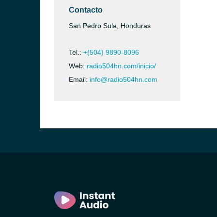
Contacto
San Pedro Sula, Honduras
a)
Tel.:
+(504) 9890-8096
Web:
radio504hn.com/inicio/
Email:
info@radio504hn.com
a)
ula)
dro Sula)
Bárbara)